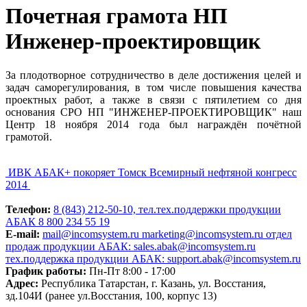
Почетная грамота НП
Инженер-проектировщик
За плодотворное сотрудничество в деле достижения целей и
задач саморегулирования, в том числе повышения качества
проектных работ, а также в связи с пятилетием со дня
основания СРО НП "ИНЖЕНЕР-ПРОЕКТИРОВЩИК" наш
Центр 18 ноября 2014 года был награждён почётной
грамотой.
ИВК АБАК+ покоряет Томск
Всемирный нефтяной конгресс
2014
Телефон:
8 (843) 212-50-10, тел.тех.поддержки продукции
АБАК 8 800 234 55 19
E-mail:
mail@incomsystem.ru
marketing@incomsystem.ru
отдел
продаж продукции АБАК: sales.abak@incomsystem.ru
тех.поддержка продукции АБАК: support.abak@incomsystem.ru
График работы:
Пн-Пт 8:00 - 17:00
Адрес:
Республика Татарстан, г. Казань, ул. Восстания,
зд.104И (ранее ул.Восстания, 100, корпус 13)