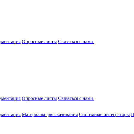
ументация
Опросные листы
Связаться с нами
ументация
Опросные листы
Связаться с нами
ументация
Материалы для скачивания
Системные интеграторы
П