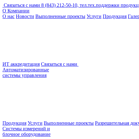
Связаться с нами
8 (843) 212-50-10, тел.тех.поддержки продук
О Компании
О нас
Новости
Выполненные проекты
Услуги
Продукция
Гале
ИТ аккредитация
Связаться с нами
Автоматизированные
системы управления
Продукция
Услуги
Выполненные проекты
Разрешительная док
Системы измерений и
блочное оборудование