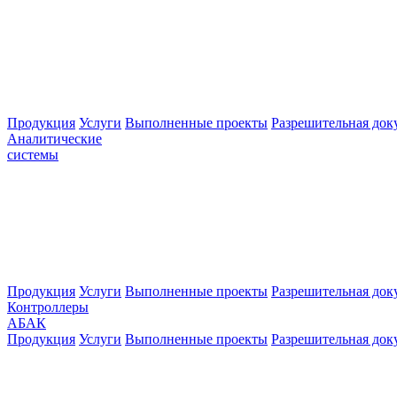
Продукция
Услуги
Выполненные проекты
Разрешительная док
Аналитические
системы
Продукция
Услуги
Выполненные проекты
Разрешительная док
Контроллеры
АБАК
Продукция
Услуги
Выполненные проекты
Разрешительная док