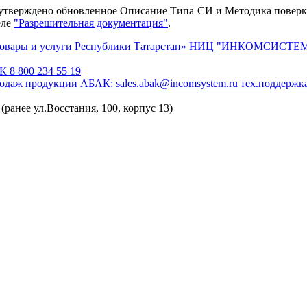
22 утверждено обновленное Описание Типа СИ и Методика пов
еле
"Разрешительная документация"
.
ары и услуги Республики Татарстан»
НИЦ "ИНКОМСИСТЕМ" 
К 8 800 234 55 19
родаж продукции АБАК: sales.abak@incomsystem.ru
тех.поддержк
(ранее ул.Восстания, 100, корпус 13)