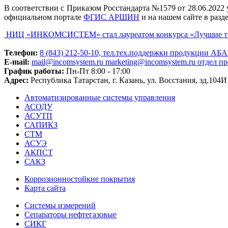
В соответствии с Приказом Росстандарта №1579 от 28.06.20
официальном портале
ФГИС АРШИН
и на нашем сайте в разд
НИЦ «ИНКОМСИСТЕМ» стал лауреатом конкурса «Лучшие тов
Телефон:
8 (843) 212-50-10, тел.тех.поддержки продукции АБА
E-mail:
mail@incomsystem.ru
marketing@incomsystem.ru
отдел п
График работы:
Пн-Пт 8:00 - 17:00
Адрес:
Республика Татарстан, г. Казань, ул. Восстания, зд.104И 
Автоматизированные системы управления
АСОДУ
АСУТП
САПИКЗ
СТМ
АСУЭ
АКПСТ
САКЗ
Коррозионностойкие покрытия
Карта сайта
Системы измерений
Сепараторы нефтегазовые
СИКГ