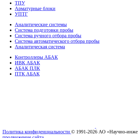
ТПУ
Арматурные блоки
УПТГ
Аналитические системы
Система подготовки пробы
Система ручного отбора пробы
Система автоматического отбора пробы
Аналитическая система
Контроллеры АБАК
ИВК АБАК
АБАК ПЛК
ПТК АБАК
Политика конфиденциальности
© 1991-2026 АО «Научно- и
продвижение сайта