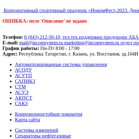
Корпоративный спортивный праздник «ИнкомФест-2023. Ден
ОШИБКА: поле 'Описание' не задано
Телефон:
8 (843) 212-50-10, тел.тех.поддержки продукции АБА
E-mail:
mail@incomsystem.ru
marketing@incomsystem.ru
отдел п
График работы:
Пн-Пт 8:00 - 17:00
Адрес:
Республика Татарстан, г. Казань, ул. Восстания, зд.104И 
Автоматизированные системы управления
АСОДУ
АСУТП
САПИКЗ
СТМ
АСУЭ
АКПСТ
САКЗ
Коррозионностойкие покрытия
Карта сайта
Системы измерений
Сепараторы нефтегазовые