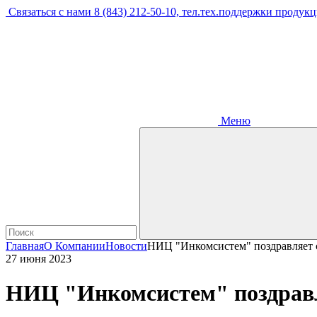
Связаться с нами
8 (843) 212-50-10, тел.тех.поддержки продук
Меню
Главная
О Компании
Новости
НИЦ "Инкомсистем" поздравляет 
27 июня 2023
НИЦ "Инкомсистем" поздравл