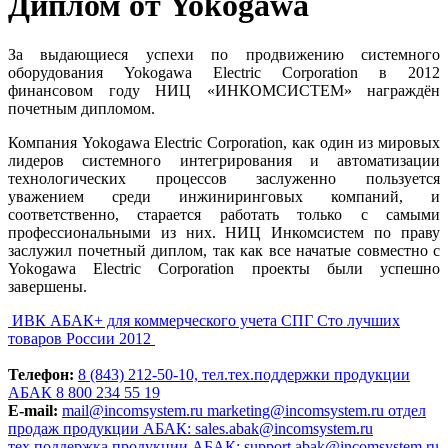
Диплом от Yokogawa
За выдающиеся успехи по продвижению системного
оборудования Yokogawa Electric Corporation в 2012
финансовом году НИЦ «ИНКОМСИСТЕМ» награждён
почетным дипломом.
Компания Yokogawa Electric Corporation, как один из мировых
лидеров системного интегрирования и автоматизации
технологических процессов заслуженно пользуется
уважением среди инжиниринговых компаний, и
соответственно, старается работать только с самыми
профессиональными из них. НИЦ Инкомсистем по праву
заслужил почетный диплом, так как все начатые совместно с
Yokogawa Electric Corporation проекты были успешно
завершены.
ИВК АБАК+ для коммерческого учета СПГ
Сто лучших
товаров России 2012
Телефон:
8 (843) 212-50-10, тел.тех.поддержки продукции
АБАК 8 800 234 55 19
E-mail:
mail@incomsystem.ru
marketing@incomsystem.ru
отдел
продаж продукции АБАК: sales.abak@incomsystem.ru
тех.поддержка продукции АБАК: support.abak@incomsystem.ru